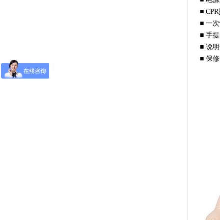
■ C
■ 一
■ 手
■ 说
■ 保