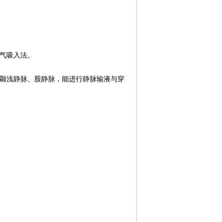
氧气吸入法。
、颞浅静脉、股静脉，能进行静脉输液与穿