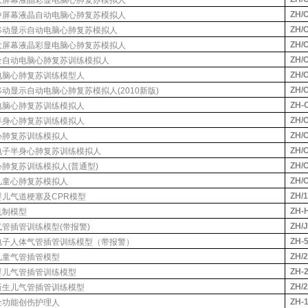
大屏幕液晶彩显电脑心肺复苏模拟人
ZH/
中屏幕液晶自动电脑心肺复苏模拟人
ZH/
移动显示自动电脑心肺复苏模拟人
ZH/
大屏幕液晶彩显电脑心肺复苏模拟人
ZH/
全自动电脑心肺复苏训练模拟人
ZH/
电脑心肺复苏训练模型人
ZH/
移动显示自动电脑心肺复苏模拟人
(2010
新版
)
ZH-
电脑心肺复苏训练模拟人
ZH/
半身心肺复苏训练模拟人
ZH/
心肺复苏训练模拟人
ZH/
电子半身心肺复苏训练模拟人
ZH/
心肺复苏训练模拟人
(
普通型
)
ZH/
儿童心肺复苏模拟人
ZH/
婴儿气道梗塞及
CPR
模型
ZH-
机制模型
ZH/
气管插管训练模型
(
带报警
)
ZH-
电子人体气管插管训练模型（带报警）
ZH/
儿童气管插管模型
ZH-
婴儿气管插管训练模型
ZH/
新生儿气管插管训练模型
ZH-
全功能创伤护理人