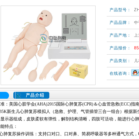
产品型号：
Z
产品品牌：
中
产品产地：
上
产品报价：
85
产品类别：
儿
在线咨询：
产品介绍
准：美国心脏学会(AHA)2015国际心肺复苏(CPR)＆心血管急救(ECC)指
T335K新生儿心肺复苏模拟人（急救、护理、气管插管三合一组合）根据
子显示器组成，皮肤柔软有弹性，解剖结构清晰，四肢可活动，能进行心
功能特点：
PR心肺复苏操作训练：支持口对口、口对鼻、简易呼吸器等多种通气方式