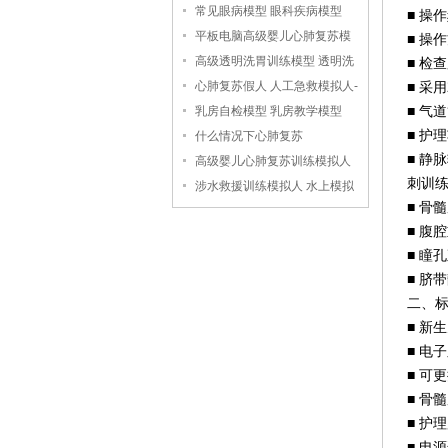
常见眼病模型 眼科疾病模型
■ 操
平板电脑高级婴儿心肺复苏模
■ 操
拟人
高级透明洗胃训练模型 透明洗
■ 检
胃模型
心肺复苏假人 人工急救模拟人-
■ 采
-上海中弘科教公司
乳房自检模型 乳房教学模型
■ 气
■ 护
什么情况下心肺复苏
■ 
高级婴儿心肺复苏训练模拟人
刺训
（无线版），婴儿心肺复苏模
涉水救援训练模拟人 水上模拟
■ 骨
拟人
救援假人
■ 腹
■ 瞳
■ 脐
二、
■ 新
■ 电
■ 可
■ 骨
■ 护
■ 电