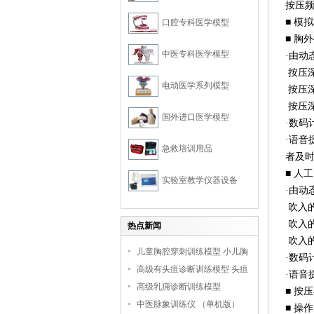
按压
■ 模
口腔专科医学模型
■ 胸
中医专科医学模型
·由动
按压
电动医学系列模型
按压
按压
国外进口医学模型
·数
·语
急救培训用品
者及
■ 人
实验室教学仪器设备
·由动
吹入
吹入
热点新闻
吹入
儿童胸腔穿刺训练模型 小儿胸
·数
腔培训模型
高级有头疽诊断训练模型 头疽
·语
诊断教学模型
高级乳痈诊断训练模型
■ 按
中医脉象训练仪 （单机版）
■ 操