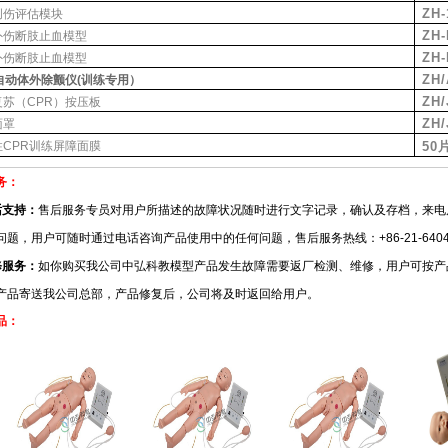
ZH-
创伤评估模块
ZH-
外伤断肢止血模型
ZH-
外伤断肢止血模型
ZH
自动体外除颤仪
(
训练专用）
ZH/
复苏（
CPR
）按压板
ZH/
面罩
性
CPR
训练屏障面膜
50
务：
话支持：
售后服务专员对用户所描述的故障状况随时进行文字记录，确认及存档，来电
问题，用户可随时通过电话咨询产品使用中的任何问题，售后服务热线：+86-21-6404
修服务：
如你购买我公司中弘科教模型产品发生故障需要返厂检测、维修，用户可按产
产品寄送我公司总部，产品修复后，公司将及时返回给用户。
品：