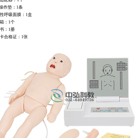
PR操作垫：1条
次性呼吸面膜：1盒
提箱：1个
明书：1册
修卡合格证：1张