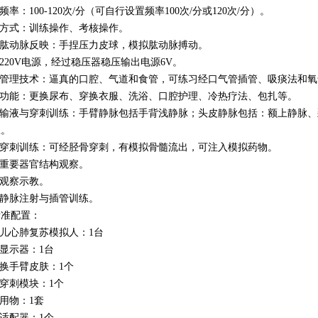
作频率：100-120次/分（可自行设置频率100次/分或120次/分）。
作方式：训练操作、考核操作。
查肱动脉反映：手捏压力皮球，模拟肱动脉搏动。
用220V电源，经过稳压器稳压输出电源6V。
道管理技术：逼真的口腔、气道和食管，可练习经口气管插管、吸痰法和
理功能：更换尿布、穿换衣服、洗浴、口腔护理、冷热疗法、包扎等。
静脉输液与穿刺训练：手臂静脉包括手背浅静脉；头皮静脉包括：额上静脉
练。
髓穿刺训练：可经胫骨穿刺，有模拟骨髓流出，可注入模拟药物。
腔重要器官结构观察。
孔观察示教。
带静脉注射与插管训练。
标准配置：
生儿心肺复苏模拟人：1台
子显示器：1台
更换手臂皮肤：1个
髓穿刺模块：1个
理用物：1套
源适配器：1个