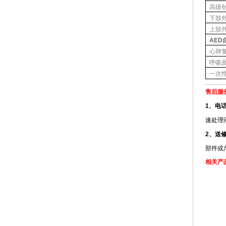
高级
下肢
上肢
AED
心肺
呼吸
一次
售后服
1、电
速处理
2、送
部件或
相关产