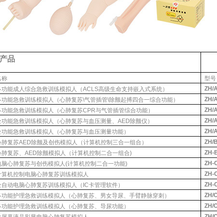
产品
名
称
型
号
ZH/
多功能成人综合急救训练模拟人（ACLS
高级生命支持嵌入式系统）
ZH/
多功能急救训练模拟人（心肺复苏
\
气管插管
\
除颤起搏四合一综合功能
）
ZH/
多功能急救训练模拟人（心肺复苏
CPR
与气管插管综合功能）
ZH/
全功能急救训练模拟人（心肺复苏与血压测量、
AED
除颤仪）
ZH/
全功能急救训练模拟人（心肺复苏与血压测量功能）
ZH/
心肺复苏
AED
除颤及创伤模拟人（计算机控制三合一组合）
ZH-
心肺复苏、
AED
除颤模拟人（计算机控制二合一组合
)
ZH-
电脑心肺复苏与创伤模拟人
(
计算机控制二合一功能
)
ZH-
计算机控制电脑心肺复苏训练模拟人
ZH-
全自动电脑心肺复苏训练模拟人（
IC
卡管理软件）
ZH/
多功能护理急救训练模拟人（心肺复苏、男女导尿、手臂静脉穿刺）
ZH/
多功能护理急救训练模拟人（心肺复苏、导尿功能）
ZH/