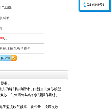
021-64049751
H-T335K
弘科教
海
00
元
科护理技能教学模型
南标准。
新生儿的解剖结构设计，由新生儿复苏模型
肺复苏、气管插管与各种护理操作训练。
，电子监测吹气频率、吹气量、按压次数、