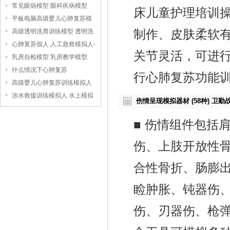
常见眼病模型 眼科疾病模型
床儿童护理培训
平板电脑高级婴儿心肺复苏模
拟人
高级透明洗胃训练模型 透明洗
制作、皮肤柔软
胃模型
心肺复苏假人 人工急救模拟人-
关节灵活，可进
-上海中弘科教公司
乳房自检模型 乳房教学模型
什么情况下心肺复苏
行心肺复苏功能
高级婴儿心肺复苏训练模拟人
（无线版），婴儿心肺复苏模
涉水救援训练模拟人 水上模拟
伤情呈现模拟器材 (58种) 卫
拟人
救援假人
■ 伤情组件包括
伤、上肢开放性
合性骨折、肠膨
睑肿胀、钝器伤
伤、刃器伤、枪弹