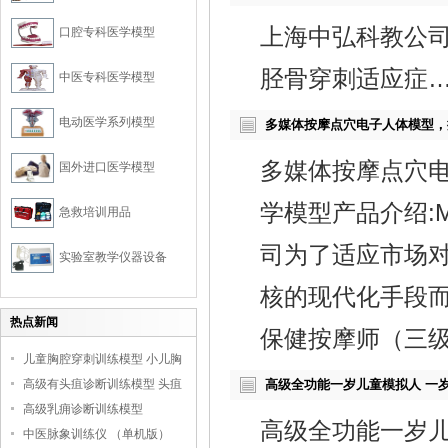
上海中弘科教公司
口腔专科医学模型
胫骨穿刺适应症
中医专科医学模型
电动医学系列模型
多媒体按摩点穴电子人体模型，
多媒体按摩点穴
国外进口医学模型
学模型产品介绍:
急救培训用品
司为了适应市场
实验室教学仪器设备
核的现代化手段而
热点新闻
保健按摩师（三级
儿童胸腔穿刺训练模型 小儿胸
腔培训模型
高级有头疽诊断训练模型 头疽
高级全功能一岁儿童模拟人 一
诊断教学模型
高级乳痈诊断训练模型
高级全功能一岁
中医脉象训练仪 （单机版）