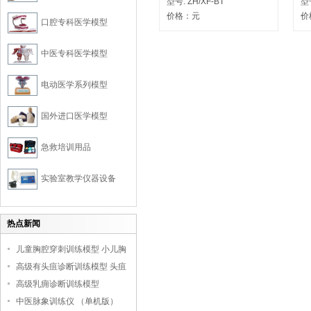
型号:
ZH/XF-BT
型
价格：
元
价
口腔专科医学模型
中医专科医学模型
电动医学系列模型
国外进口医学模型
急救培训用品
实验室教学仪器设备
热点新闻
儿童胸腔穿刺训练模型 小儿胸
腔培训模型
高级有头疽诊断训练模型 头疽
诊断教学模型
高级乳痈诊断训练模型
中医脉象训练仪 （单机版）