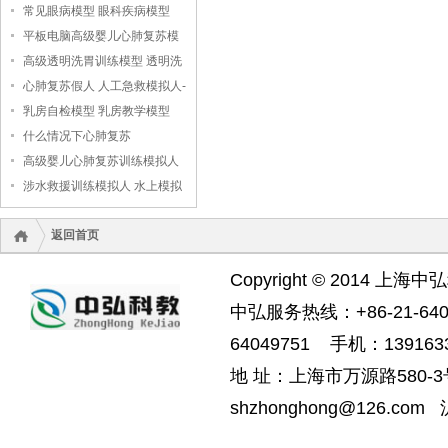
常见眼病模型 眼科疾病模型
平板电脑高级婴儿心肺复苏模
拟人
高级透明洗胃训练模型 透明洗
胃模型
心肺复苏假人 人工急救模拟人-
-上海中弘科教公司
乳房自检模型 乳房教学模型
什么情况下心肺复苏
高级婴儿心肺复苏训练模拟人
（无线版），婴儿心肺复苏模
涉水救援训练模拟人 水上模拟
拟人
救援假人
返回首页
Copyright © 2014 上海中
中弘服务热线：+86-21-6404
64049751 手机：1391633
地 址：上海市万源路580-3号
shzhonghong@126.com