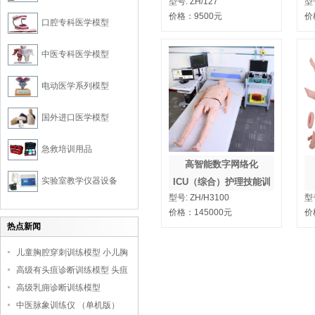
型号:
ZH/127
型
价格：
9500
元
价
口腔专科医学模型
中医专科医学模型
电动医学系列模型
国外进口医学模型
急救培训用品
高智能数字网络化
实验室教学仪器设备
ICU（综合）护理技能训
型号:
ZH/H3100
型
练系统
价格：
145000
元
价
热点新闻
儿童胸腔穿刺训练模型 小儿胸
腔培训模型
高级有头疽诊断训练模型 头疽
诊断教学模型
高级乳痈诊断训练模型
中医脉象训练仪 （单机版）