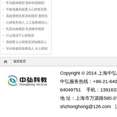
常见眼病模型 眼科疾病模型
平板电脑高级婴儿心肺复苏模
拟人
高级透明洗胃训练模型 透明洗
胃模型
心肺复苏假人 人工急救模拟人-
-上海中弘科教公司
乳房自检模型 乳房教学模型
什么情况下心肺复苏
高级婴儿心肺复苏训练模拟人
（无线版），婴儿心肺复苏模
涉水救援训练模拟人 水上模拟
拟人
救援假人
返回首页
Copyright © 2014 上海中
中弘服务热线：+86-21-6404
64049751 手机：1391633
地 址：上海市万源路580-3号
shzhonghong@126.com