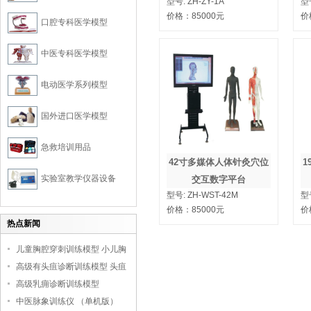
型号:
ZH-ZY-1A
型
价格：
85000
元
价
口腔专科医学模型
中医专科医学模型
电动医学系列模型
国外进口医学模型
急救培训用品
42寸多媒体人体针灸穴位
1
实验室教学仪器设备
交互数字平台
型号:
ZH-WST-42M
型
价格：
85000
元
价
热点新闻
儿童胸腔穿刺训练模型 小儿胸
腔培训模型
高级有头疽诊断训练模型 头疽
诊断教学模型
高级乳痈诊断训练模型
中医脉象训练仪 （单机版）