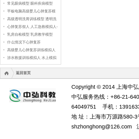
常见眼病模型 眼科疾病模型
平板电脑高级婴儿心肺复苏模
拟人
高级透明洗胃训练模型 透明洗
胃模型
心肺复苏假人 人工急救模拟人-
-上海中弘科教公司
乳房自检模型 乳房教学模型
什么情况下心肺复苏
高级婴儿心肺复苏训练模拟人
（无线版），婴儿心肺复苏模
涉水救援训练模拟人 水上模拟
拟人
救援假人
返回首页
Copyright © 2014 上海中
中弘服务热线：+86-21-6404
64049751 手机：1391633
地 址：上海市万源路580-3号
shzhonghong@126.com