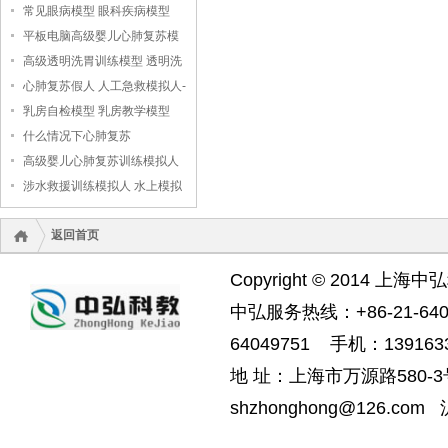
常见眼病模型 眼科疾病模型
平板电脑高级婴儿心肺复苏模
拟人
高级透明洗胃训练模型 透明洗
胃模型
心肺复苏假人 人工急救模拟人-
-上海中弘科教公司
乳房自检模型 乳房教学模型
什么情况下心肺复苏
高级婴儿心肺复苏训练模拟人
（无线版），婴儿心肺复苏模
涉水救援训练模拟人 水上模拟
拟人
救援假人
返回首页
Copyright © 2014 上海中
中弘服务热线：+86-21-6404
64049751 手机：1391633
地 址：上海市万源路580-3号
shzhonghong@126.com