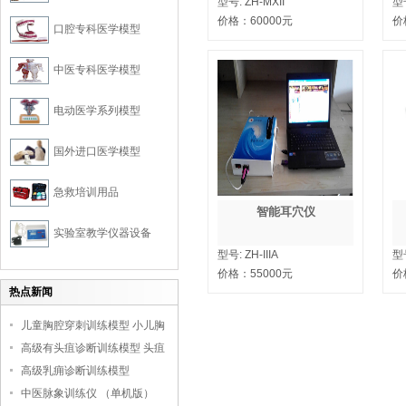
型号:
ZH-MXII
型
价格：
60000
元
价
口腔专科医学模型
中医专科医学模型
电动医学系列模型
国外进口医学模型
急救培训用品
智能耳穴仪
实验室教学仪器设备
型号:
ZH-IIIA
型
价格：
55000
元
价
热点新闻
儿童胸腔穿刺训练模型 小儿胸
腔培训模型
高级有头疽诊断训练模型 头疽
诊断教学模型
高级乳痈诊断训练模型
中医脉象训练仪 （单机版）