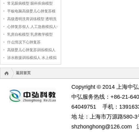
常见眼病模型 眼科疾病模型
平板电脑高级婴儿心肺复苏模
拟人
高级透明洗胃训练模型 透明洗
胃模型
心肺复苏假人 人工急救模拟人-
-上海中弘科教公司
乳房自检模型 乳房教学模型
什么情况下心肺复苏
高级婴儿心肺复苏训练模拟人
（无线版），婴儿心肺复苏模
涉水救援训练模拟人 水上模拟
拟人
救援假人
返回首页
Copyright © 2014 上海中
中弘服务热线：+86-21-6404
64049751 手机：1391633
地 址：上海市万源路580-3号
shzhonghong@126.com