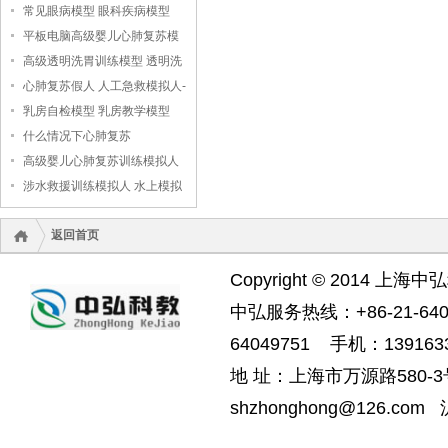
常见眼病模型 眼科疾病模型
平板电脑高级婴儿心肺复苏模
拟人
高级透明洗胃训练模型 透明洗
胃模型
心肺复苏假人 人工急救模拟人-
-上海中弘科教公司
乳房自检模型 乳房教学模型
什么情况下心肺复苏
高级婴儿心肺复苏训练模拟人
（无线版），婴儿心肺复苏模
涉水救援训练模拟人 水上模拟
拟人
救援假人
返回首页
Copyright © 2014 上海中
中弘服务热线：+86-21-6404
64049751 手机：1391633
地 址：上海市万源路580-3号
shzhonghong@126.com