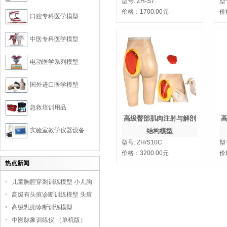
型号:
ZH-S7
型
价格：
1700.00
元
价
口腔专科医学模型
中医专科医学模型
电动医学系列模型
国外进口医学模型
急救培训用品
高级臀部肌肉注射与解剖
实验室教学仪器设备
结构模型
型号:
ZH/S10C
型
价格：
3200.00
元
价
热点新闻
儿童胸腔穿刺训练模型 小儿胸
腔培训模型
高级有头疽诊断训练模型 头疽
诊断教学模型
高级乳痈诊断训练模型
中医脉象训练仪 （单机版）