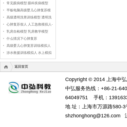
常见眼病模型 眼科疾病模型
平板电脑高级婴儿心肺复苏模
拟人
高级透明洗胃训练模型 透明洗
胃模型
心肺复苏假人 人工急救模拟人-
-上海中弘科教公司
乳房自检模型 乳房教学模型
什么情况下心肺复苏
高级婴儿心肺复苏训练模拟人
（无线版），婴儿心肺复苏模
涉水救援训练模拟人 水上模拟
拟人
救援假人
返回首页
Copyright © 2014 上海中
中弘服务热线：+86-21-6404
64049751 手机：1391633
地 址：上海市万源路580-3号
shzhonghong@126.com