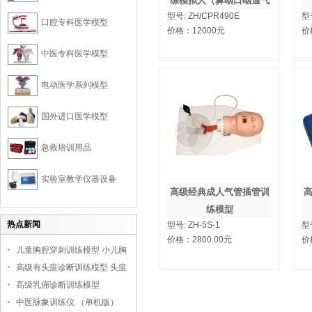
练模拟人（鼻咽口咽通气
型号:
ZH/CPR490E
型
管，喉罩插管，简易呼吸
口腔专科医学模型
价格：
12000
元
价
器操作）
中医专科医学模型
电动医学系列模型
国外进口医学模型
急救培训用品
实验室教学仪器设备
高级经典成人气管插管训
练模型
热点新闻
型号:
ZH-5S-1
型
价格：
2800.00
元
价
儿童胸腔穿刺训练模型 小儿胸
腔培训模型
高级有头疽诊断训练模型 头疽
诊断教学模型
高级乳痈诊断训练模型
中医脉象训练仪 （单机版）