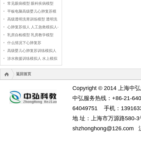
常见眼病模型 眼科疾病模型
平板电脑高级婴儿心肺复苏模
拟人
高级透明洗胃训练模型 透明洗
胃模型
心肺复苏假人 人工急救模拟人-
-上海中弘科教公司
乳房自检模型 乳房教学模型
什么情况下心肺复苏
高级婴儿心肺复苏训练模拟人
（无线版），婴儿心肺复苏模
涉水救援训练模拟人 水上模拟
拟人
救援假人
返回首页
Copyright © 2014 上海中
中弘服务热线：+86-21-6404
64049751 手机：1391633
地 址：上海市万源路580-3号
shzhonghong@126.com