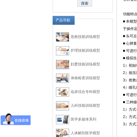
功能特
产品导航
■ 本
于操作
■ 头可
急救技能训练模型
■ 心肺
护理技能训练模型
■ 可
■ 模拟
妇婴技能训练模型
1）初
2）按
体格检查训练模型
3）抢
4）瞳
临床综合专科模型
■ 可
■ 三种
儿科技能训练模型
1）方式
2）方式
医学多媒体系列
3）方
人体解剖医学模型