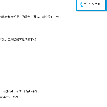
021-64049751
胸部体表标志明显（胸骨角、乳头、剑突等），便
有效人工呼吸器可见胸廓起伏。
0：2的比例，完成5个循环操作。
压和吹气的比例。