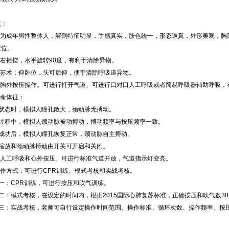
点：
模型为成年男性整体人，解剖特征明显，手感真实，肤色统一，形态逼真，外形美观，
定位。
左右摇摆，水平旋转90度，有利于清除异物。
复苏术：仰卧位，头可后仰，便于清除呼吸道异物。
进行胸外按压操作。可进行打开气道、可进行口对口人工呼吸或者简易呼吸器辅助呼吸，
生命体征：
始状态时，模拟人瞳孔散大，颈动脉无搏动。
压过程中，模拟人颈动脉被动搏动，搏动频率与按压频率一致。
救成功后，模拟人瞳孔恢复正常，颈动脉自主搏动。
孔缩放和颈动脉搏动由开关可开启和关闭。
进行人工呼吸和心外按压。可进行标准气道开放，气道指示灯变亮。
操作方式：可进行CPR训练、模式考核和实战考核。
一：CPR训练，可进行按压和吹气训练。
二：模式考核，在设定的时间内，根据2015国际心肺复苏标准，正确按压和吹气数3
式三：实战考核，老师可自行设定操作时间范围、操作标准、循环次数、操作频率、按